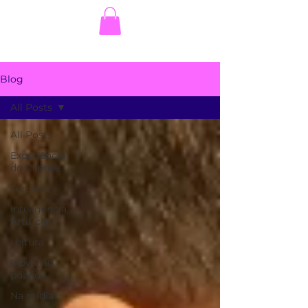
Blog
All Posts
All Posts
Experiência
do Cliente
Turismo
Inteligência
Artificial
Leitura
Inovação
pública
Na mídia