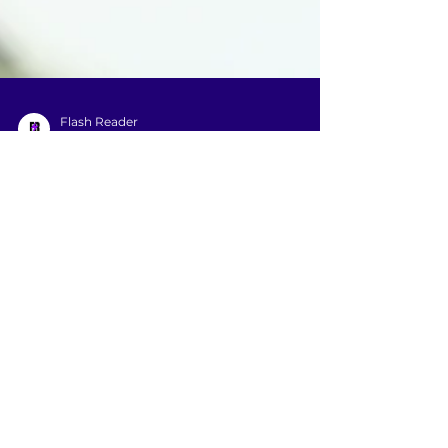
Flash Reader
26 de nov. de 2024
2 min de leitura
Transforme sua empresa em
uma apoiadora da leitura:
contribua ao declarar o Imposto
de Renda
Você sabia que pode contribuir com o Flash
Reader a partir do Imposto de Renda da sua
empresa?