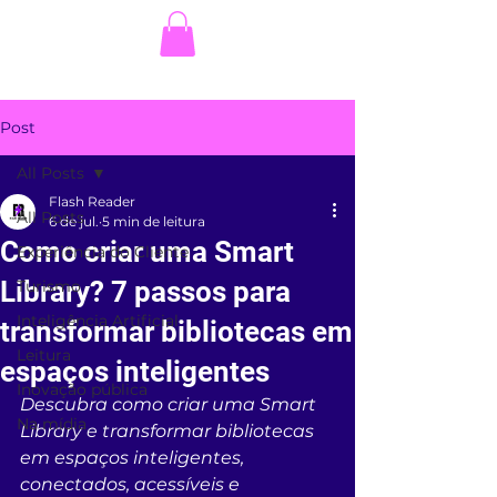
Post
All Posts
Flash Reader
All Posts
6 de jul.
5 min de leitura
Como criar uma Smart
Experiência do Cliente
Library? 7 passos para
Turismo
Inteligência Artificial
transformar bibliotecas em
Leitura
espaços inteligentes
Inovação pública
Descubra como criar uma Smart 
Na mídia
Library e transformar bibliotecas 
em espaços inteligentes, 
conectados, acessíveis e 