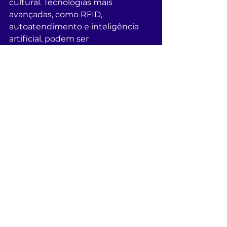
cultural. Tecnologias mais 
avançadas, como RFID, 
autoatendimento e inteligência 
artificial, podem ser 
implementadas gradualmente, 
conforme o planejamento e os 
recursos disponíveis.
Toda biblioteca 
inteligente precisa usar 
Inteligência Artificial?
Não. A Inteligência Artificial é uma 
ferramenta importante, mas não é 
obrigatória para que uma 
biblioteca seja considerada 
inteligente. Muitas Smart Libraries 
começam modernizando 
processos, oferecendo serviços 