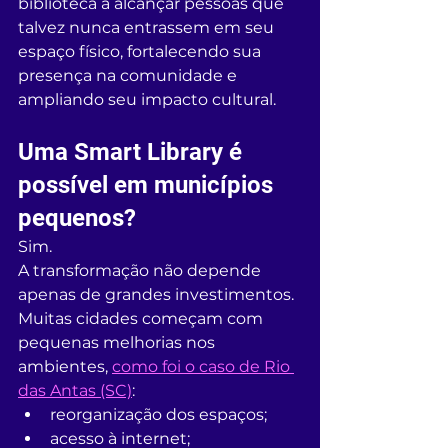
biblioteca a alcançar pessoas que 
talvez nunca entrassem em seu 
espaço físico, fortalecendo sua 
presença na comunidade e 
ampliando seu impacto cultural.
Uma Smart Library é 
possível em municípios 
pequenos?
Sim.
A transformação não depende 
apenas de grandes investimentos.
Muitas cidades começam com 
pequenas melhorias nos 
ambientes, 
como foi o caso de Rio 
das Antas (SC)
:
reorganização dos espaços;
acesso à internet;