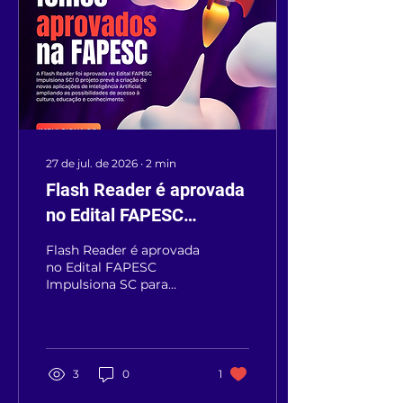
27 de jul. de 2026
∙
2
min
Flash Reader é aprovada
no Edital FAPESC
Impulsiona SC para
Flash Reader é aprovada
desenvolver nova etapa
no Edital FAPESC
Impulsiona SC para
de inovação com
desenvolver nova etapa
Inteligência Artificial
de inovação com
Inteligência Artificial
3
0
1