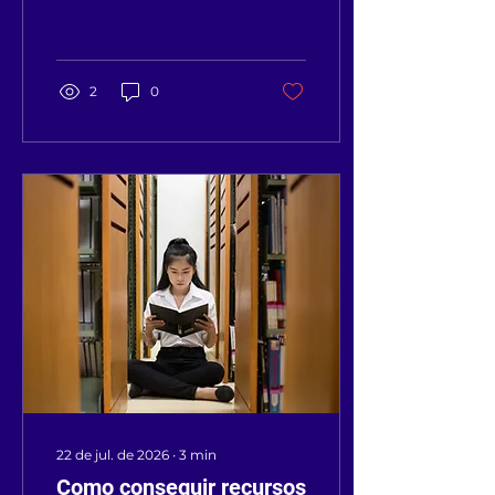
conheça dados reais de
uso, engajamento e
acesso ao livro em
bibliotecas públicas.
2
0
22 de jul. de 2026
∙
3
min
Como conseguir recursos